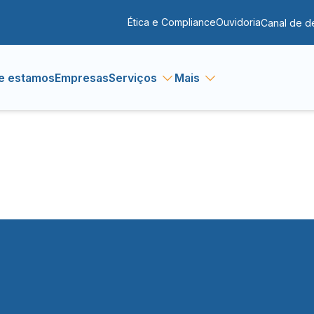
Ética e Compliance
Ouvidoria
Canal de d
e estamos
Empresas
Serviços
Mais