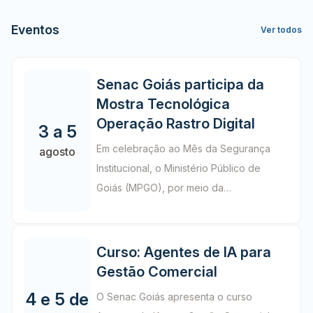
Eventos
Ver todos
Senac Goiás participa da
Mostra Tecnológica
Operação Rastro Digital
3 a 5
Em celebração ao Mês da Segurança
agosto
Institucional, o Ministério Público de
Goiás (MPGO), por meio da
Coordenadoria de Segurança
Institucional e Inteligência (CSI), realiza,
em parceria com o Senac Goiás, a
Curso: Agentes de IA para
Operação Rastro Digital. A iniciativa
Gestão Comercial
acontece entre os dias 3 e 5 de agosto,
4 e 5 de
O Senac Goiás apresenta o curso
no Auditório do Edifício-Sede do MPGO,