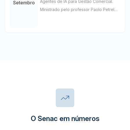
Agentes de IA para Gestão Comercial.
Setembro
com o objetivo de […]
Ministrado pelo professor Paolo Petrelli
no Centro de Educação Profissional de
Rio Verde, o curso contribui para o
desenvolvimento de competências
profissionais voltadas à aplicação da
Inteligência Artificial na gestão
comercial, a ampliação de
conhecimentos sobre ferramentas e
agentes de IA aplicados aos […]
O Senac em números