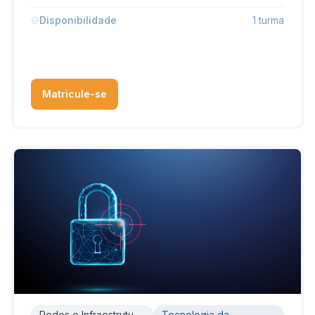
Disponibilidade
1 turma
Matricule-se
Redes e Infraestrutura
Tecnologia da