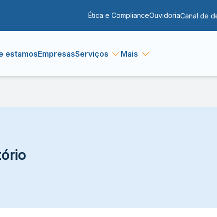
Ética e Compliance
Ouvidoria
Canal de d
e estamos
Empresas
Serviços
Mais
ório