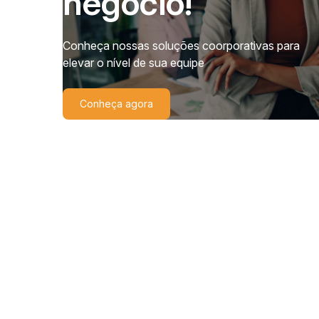
negócio!
Conheça nossas soluções coorporativas para
elevar o nível de sua equipe
Conheça agora