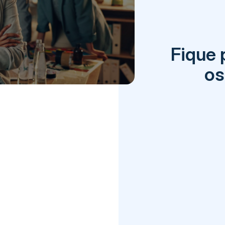
Fique 
os