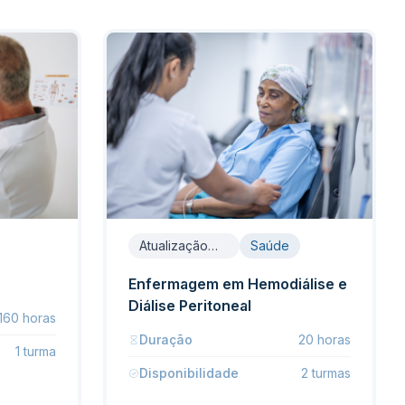
Atualização
Saúde
em processo
de avaliação
Enfermagem em Hemodiálise e
da dor
Diálise Peritoneal
160 horas
Duração
20 horas
1 turma
Disponibilidade
2 turmas