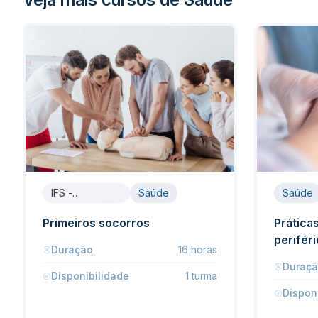
IFS -
Saúde
Saúde
Assistência à
Saúde
Primeiros socorros
Prática
perifér
Duração
16 horas
Duraç
Disponibilidade
1 turma
Dispon