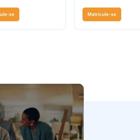
ule-se
Matricule-se