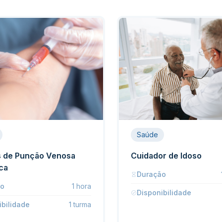
Saúde
s de Punção Venosa
Cuidador de Idoso
ica
Duração
ão
1 hora
Disponibilidade
ibilidade
1 turma